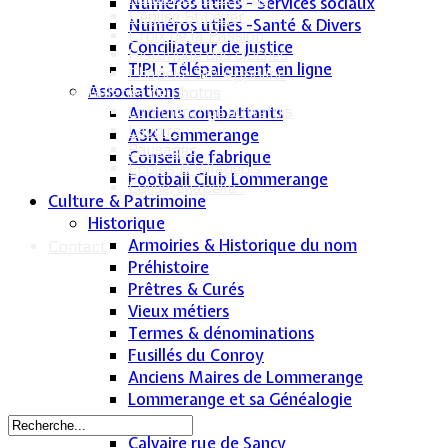
Numéros utiles - Services sociaux
L'église St Léger
Numéros utiles -Santé & Divers
Croix de la Passion
Conciliateur de justice
Historique des cloches
TIPI : Télépaiement en ligne
Chapelle Ste Appoline
Associations
Galeries de photos
Lommerange autrefois
Anciens combattants
Lavoirs
ASK Lommerange
Paysages
Conseil de fabrique
Écoles & Villageois
Football Club Lommerange
Église, chapelle...
Culture & Patrimoine
Historique
Armoiries & Historique du nom
Contact
Préhistoire
Prêtres & Curés
Vieux métiers
Termes & dénominations
Fusillés du Conroy
Anciens Maires de Lommerange
Lommerange et sa Généalogie
Patrimoine
Calvaire rue de Sancy