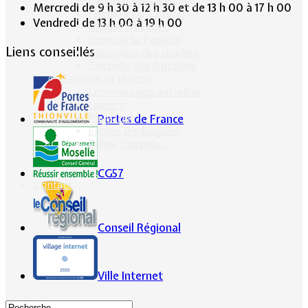
Calvaire rue de Sancy
Mercredi de 9 h 30 à 12 h 30 et de 13 h 00 à 17 h 00
Fontaine du Conroy
Vendredi de 13 h 00 à 19 h 00
L'église St Léger
Croix de la Passion
Liens conseillés
Historique des cloches
Chapelle Ste Appoline
Galeries de photos
Lommerange autrefois
Lavoirs
Portes de France
Paysages
Écoles & Villageois
Église, chapelle...
CG57
Contact
Conseil Régional
Ville Internet