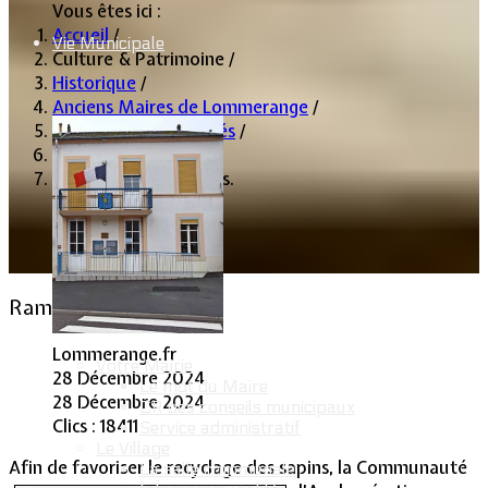
Vous êtes ici :
Accueil
/
Vie Municipale
Culture & Patrimoine
/
Historique
/
Anciens Maires de Lommerange
/
Archives des actualités
/
2024
/
Ramassage des sapins.
Ramassage des sapins.
Lommerange.fr
Votre Mairie
28 Décembre 2024
Le mot du Maire
28 Décembre 2024
CR des conseils municipaux
Clics : 18411
Service administratif
Le Village
Afin de favoriser le recy
clage des sapins, la Communauté
La salle communale