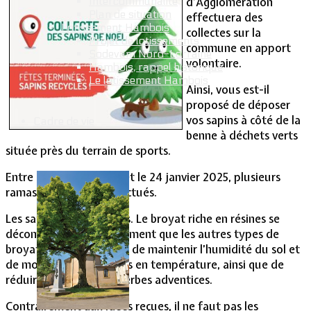
d’Agglomération
Intercommunalité
Plan de situation
effectuera des
Lotissement Hambois
collectes sur la
Projet de lotissements
commune en apport
Sodevam Nord-Lorraine
volontaire.
Hambois, rappel historique
Le lotissement Hambois
Ainsi, vous est-il
proposé de déposer
vos sapins à côté de la
Cadre de vie
benne à déchets verts
située près du terrain de sports.
Entre le 6 janvier 2025 et le 24 janvier 2025, plusieurs
ramassages seront effectués.
Les sapins seront broyés. Le broyat riche en résines se
décomposera plus lentement que les autres types de
broyat et aura le mérite de maintenir l’humidité du sol et
de modérer ses montées en température, ainsi que de
réduire la pousse des herbes adventices.
Contrairement aux idées reçues, il ne faut pas les