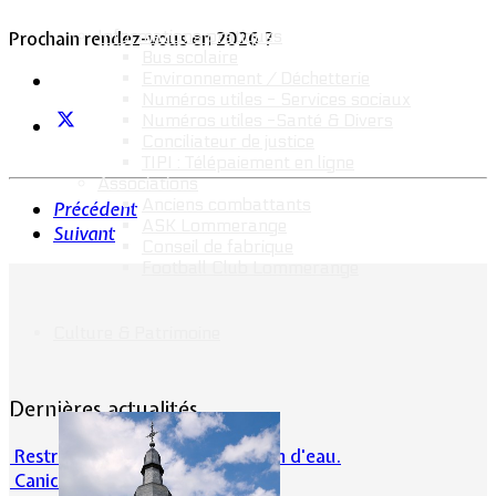
Informations pratiques
Prochain rendez-vous en 2026 ?
Bus scolaire
Environnement / Déchetterie
Numéros utiles - Services sociaux
Numéros utiles -Santé & Divers
Conciliateur de justice
TIPI : Télépaiement en ligne
Associations
Anciens combattants
Précédent
ASK Lommerange
Suivant
Conseil de fabrique
Football Club Lommerange
Culture & Patrimoine
Dernières actualités
Restrictions sur la consommation d'eau.
Canicule et milieu naturel