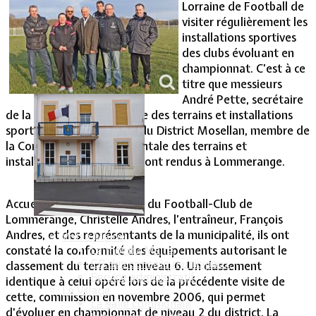
Lorraine de Football de
visiter régulièrement les
Vie Municipale
installations sportives
des clubs évoluant en
championnat. C’est à ce
titre que messieurs
André Pette, secrétaire
de la Commission régionale des terrains et installations
sportives et Patrick Krieg du District Mosellan, membre de
la Commission départementale des terrains et
installations sportives, se sont rendus à Lommerange.
Accueillis par la présidente du Football-Club de
Lommerange, Christelle Andres, l’entraîneur, François
Andres, et des représentants de la municipalité, ils ont
Votre Mairie
constaté la conformité des équipements autorisant le
Le mot du Maire
CR des conseils municipaux
classement du terrain en niveau 6. Un classement
Service administratif
identique à celui opéré lors de la précédente visite de
Le Village
cette, commission en novembre 2006, qui permet
La salle communale
d’évoluer en championnat de niveau 2 du district. La