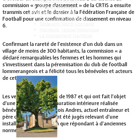
Intercommunalité
commission « groupe classement » de la CRTIS a ensuite
Plan de situation
transmis cet avis et le dossier à la Fédération Française de
Lotissement Hambois
Projet de lotissements
Football pour une confirmation de classement en niveau
Sodevam Nord-Lorraine
6.
Hambois, rappel historique
Le lotissement Hambois
Confirmant la rareté de l’existence d’un club dans un
village de moins de 300 habitants, la commission « a
Cadre de vie
déclaré remarquables les femmes et les hommes qui
s’investissent dans la pérennisation du club de football
lommerangeois et a félicité tous les bénévoles et acteurs
de cette vaillance ».
Les vestiaires qui datent de 1987 et qui ont fait l’objet
d’une remarquable restauration intérieure réalisée
bénévolement par François Andres, actuel entraîneur et
père de la présidente, ont été jugés relevant d’une
installation correcte bien que répondant à d’anciennes
normes.