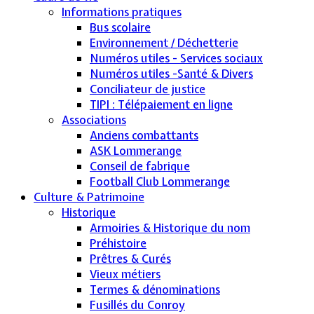
Informations pratiques
Bus scolaire
Environnement / Déchetterie
Numéros utiles - Services sociaux
Numéros utiles -Santé & Divers
Conciliateur de justice
TIPI : Télépaiement en ligne
Associations
Anciens combattants
ASK Lommerange
Conseil de fabrique
Football Club Lommerange
Culture & Patrimoine
Historique
Armoiries & Historique du nom
Préhistoire
Prêtres & Curés
Vieux métiers
Termes & dénominations
Fusillés du Conroy