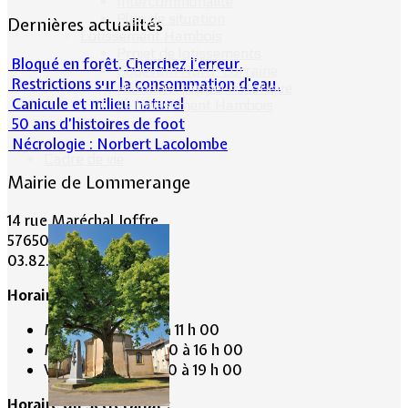
Intercommunalité
Plan de situation
Dernières actualités
Lotissement Hambois
Projet de lotissements
Bloqué en forêt. Cherchez l’erreur.
Sodevam Nord-Lorraine
Restrictions sur la consommation d'eau.
Hambois, rappel historique
Canicule et milieu naturel
Le lotissement Hambois
50 ans d’histoires de foot
Nécrologie : Norbert Lacolombe
Cadre de vie
Mairie de Lommerange
14 rue Maréchal Joffre
57650 LOMMERANGE
03.82.84.81.48
Horaire de la Mairie:
Mardi de 10 h 00 à 11 h 00
Mercredi de 14 h 00 à 16 h 00
Vendredi de 17 h 00 à 19 h 00
Horaire du Secrétariat :