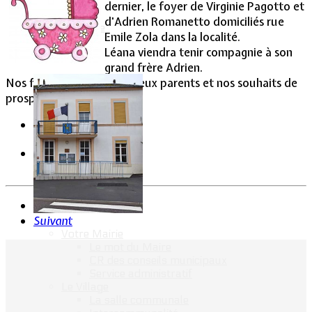
dernier, le foyer de Virginie Pagotto et
d'Adrien Romanetto domiciliés rue
Vie Municipale
Emile Zola dans la localité.
Léana viendra tenir compagnie à son
grand frère Adrien.
Nos félicitations aux heureux parents et nos souhaits de
prospérité au bébé.
Précédent
Suivant
Votre Mairie
Le mot du Maire
CR des conseils municipaux
Service administratif
Le Village
La salle communale