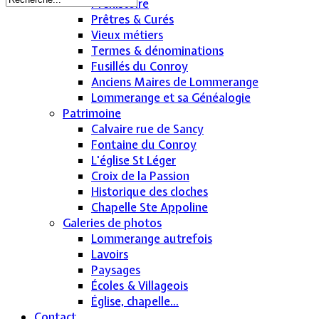
Préhistoire
Prêtres & Curés
Vieux métiers
Termes & dénominations
Fusillés du Conroy
Anciens Maires de Lommerange
Lommerange et sa Généalogie
Patrimoine
Calvaire rue de Sancy
Fontaine du Conroy
L'église St Léger
Croix de la Passion
Historique des cloches
Chapelle Ste Appoline
Galeries de photos
Lommerange autrefois
Lavoirs
Paysages
Écoles & Villageois
Église, chapelle...
Contact