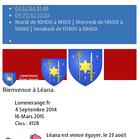
03.82.84.81.48
09.70.62.52.03
Mardi de 10H00 à 11H00 | Mercredi de 14h00 à
16h00 | Vendredi de 17H00 à 19H00
Bienvenue à Léana.
Lommerange.fr
4 Septembre 2014
16 Mars 2015
Accueil
Clics : 4128
Léana est venue égayer, le 23 août