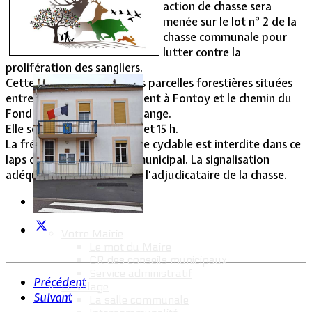
action de chasse sera
menée sur le lot n° 2 de la
Vie Municipale
chasse communale pour
lutter contre la
prolifération des sangliers.
Cette action concernera les parcelles forestières situées
entre le chemin du monument à Fontoy et le chemin du
Fond du Conroy à Lommerange.
Elle se déroulera entre 11 h et 15 h.
La fréquentation de la piste cyclable est interdite dans ce
laps de temps par arrêté municipal. La signalisation
adéquate sera assurée par l’adjudicataire de la chasse.
Votre Mairie
Le mot du Maire
CR des conseils municipaux
Service administratif
Précédent
Le Village
Suivant
La salle communale