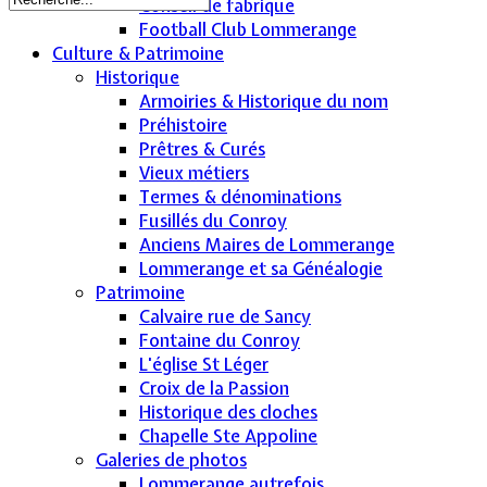
Conseil de fabrique
Football Club Lommerange
Culture & Patrimoine
Historique
Armoiries & Historique du nom
Préhistoire
Prêtres & Curés
Vieux métiers
Termes & dénominations
Fusillés du Conroy
Anciens Maires de Lommerange
Lommerange et sa Généalogie
Patrimoine
Calvaire rue de Sancy
Fontaine du Conroy
L'église St Léger
Croix de la Passion
Historique des cloches
Chapelle Ste Appoline
Galeries de photos
Lommerange autrefois