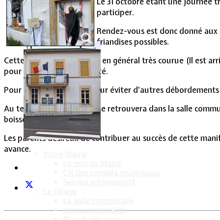
Le 31 octobre étant une journée t
Vie Municipale
participer.
Rendez-vous est donc donné aux en
friandises possibles.
Cette manifestation étant en général très courue (Il est ar
pour des raisons de sécurité.
Pour la même raison et pour éviter d’autres débordements vu
Au terme de ce défilé, on se retrouvera dans la salle comm
boisson.
Les parents désireux de contribuer au succès de cette manif
avance.
Votre Mairie
Le mot du Maire
CR des conseils municipaux
Service administratif
Le Village
La salle communale
Intercommunalité
Plan de situation