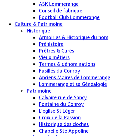
ASK Lommerange
Conseil de fabrique
Football Club Lommerange
Culture & Patrimoine
Historique
Armoiries & Historique du nom
Préhistoire
Prêtres & Curés
Vieux métiers
Termes & dénominations
Fusillés du Conroy
Anciens Maires de Lommerange
Lommerange et sa Généalogie
Patrimoine
Calvaire rue de Sancy
Fontaine du Conroy
L'église St Léger
Croix de la Passion
Historique des cloches
Chapelle Ste Appoline