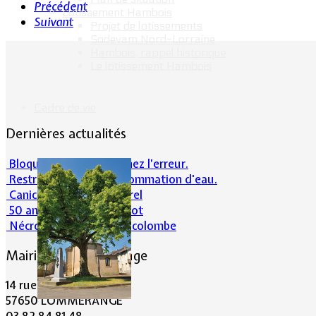
Précédent
Lotissement Hambois
Suivant
Projet de lotissements
Sodevam Nord-Lorraine
Hambois, rappel historique
Le lotissement Hambois
Cadre de vie
Dernières actualités
Bloqué en forêt. Cherchez l’erreur.
Restrictions sur la consommation d'eau.
Canicule et milieu naturel
50 ans d’histoires de foot
Nécrologie : Norbert Lacolombe
Mairie de Lommerange
14 rue Maréchal Joffre
57650 LOMMERANGE