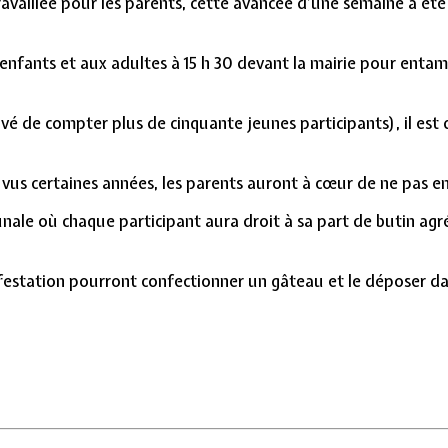
ravaillée pour les parents, cette avancée d’une semaine a 
fants et aux adultes à 15 h 30 devant la mairie pour entamer
rivé de compter plus de cinquante jeunes participants), il e
s certaines années, les parents auront à cœur de ne pas enco
unale où chaque participant aura droit à sa part de butin a
estation pourront confectionner un gâteau et le déposer dans 