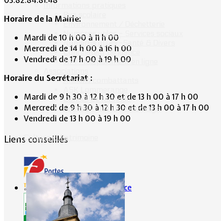
03.82.84.81.48
Informations pratiques
Bus scolaire
Horaire de la Mairie:
Environnement / Déchetterie
Numéros utiles - Services sociaux
Mardi de 10 h 00 à 11 h 00
Numéros utiles -Santé & Divers
Mercredi de 14 h 00 à 16 h 00
Conciliateur de justice
Vendredi de 17 h 00 à 19 h 00
TIPI : Télépaiement en ligne
Associations
Horaire du Secrétariat :
Anciens combattants
ASK Lommerange
Mardi de 9 h 30 à 12 h 30 et de 13 h 00 à 17 h 00
Conseil de fabrique
Mercredi de 9 h 30 à 12 h 30 et de 13 h 00 à 17 h 00
Football Club Lommerange
Vendredi de 13 h 00 à 19 h 00
Culture & Patrimoine
Liens conseillés
Portes de France