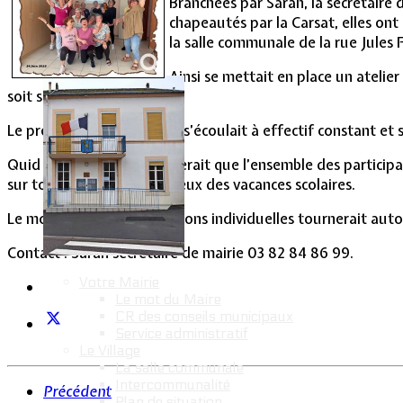
Branchées par Sarah, la secrétaire
Vie Municipale
chapeautés par la Carsat, elles ont
la salle communale de la rue Jules F
Ainsi se mettait en place un atelie
soit sollicitée.
Le premier semestre 2025 s’écoulait à effectif constant et 
Quid de la suite ? Il semblerait que l’ensemble des particip
sur tous les mardis, hors ceux des vacances scolaires.
Le montant des participations individuelles tournerait aut
Contact : Sarah secrétaire de mairie 03 82 84 86 99.
Votre Mairie
Le mot du Maire
CR des conseils municipaux
Service administratif
Le Village
La salle communale
Intercommunalité
Précédent
Plan de situation