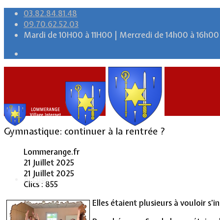
03.82.84.81.48
09.70.62.52.03
Mardi de 10H00 à 11H00 | Mercredi de 14h00 à 16h00
Gymnastique: continuer à la rentrée ?
Lommerange.fr
21 Juillet 2025
21 Juillet 2025
Accueil
Clics : 855
Elles étaient plusieurs à vouloir s’