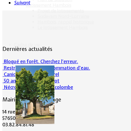
Suivant
Lotissement Hambois
Projet de lotissements
Sodevam Nord-Lorraine
Hambois, rappel historique
Le lotissement Hambois
Cadre de vie
Dernières actualités
Bloqué en forêt. Cherchez l’erreur.
Restrictions sur la consommation d'eau.
Canicule et milieu naturel
50 ans d’histoires de foot
Nécrologie : Norbert Lacolombe
Mairie de Lommerange
14 rue Maréchal Joffre
57650 LOMMERANGE
03.82.84.81.48