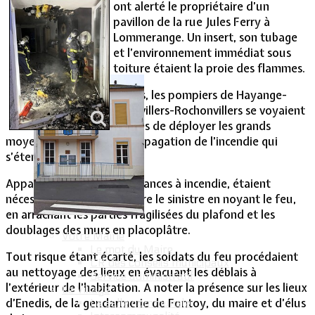
ont alerté le propriétaire d’un
pavillon de la rue Jules Ferry à
Vie Municipale
Lommerange. Un insert, son tubage
et l’environnement immédiat sous
toiture étaient la proie des flammes.
Avisés, les pompiers de Hayange-
Angevillers-Rochonvillers se voyaient
obligés de déployer les grands
moyens pour limiter la propagation de l’incendie qui
s’étendait sous plafond.
Appareils respiratoires et lances à incendie, étaient
nécessaires pour circonscrire le sinistre en noyant le feu,
en arrachant les parties fragilisées du plafond et les
doublages des murs en placoplâtre.
Votre Mairie
Le mot du Maire
Tout risque étant écarté, les soldats du feu procédaient
CR des conseils municipaux
au nettoyage des lieux en évacuant les déblais à
Service administratif
l’extérieur de l’habitation. A noter la présence sur les lieux
Le Village
d’Enedis, de la gendarmerie de Fontoy, du maire et d’élus
La salle communale