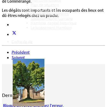
Intercommunalité
de Lommerange.
Plan de situation
Lotissement Hambois
Les dégâts sont importants et les occupants des lieux ont
Projet de lotissements
dû êtres relogés chez un proche.
Sodevam Nord-Lorraine
Hambois, rappel historique
Le lotissement Hambois
Cadre de vie
Précédent
Suivant
Dernières actualités
Bloqué en forêt. Cherchez l’erreur.