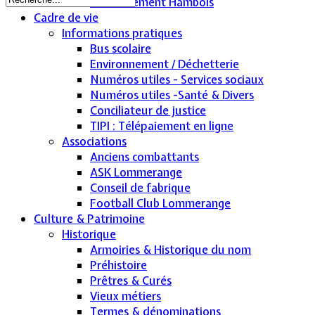
Le lotissement Hambois
Cadre de vie
Informations pratiques
Bus scolaire
Environnement / Déchetterie
Numéros utiles - Services sociaux
Numéros utiles -Santé & Divers
Conciliateur de justice
TIPI : Télépaiement en ligne
Associations
Anciens combattants
ASK Lommerange
Conseil de fabrique
Football Club Lommerange
Culture & Patrimoine
Historique
Armoiries & Historique du nom
Préhistoire
Prêtres & Curés
Vieux métiers
Termes & dénominations