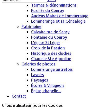
Termes & dénominations
Fusillés du Conroy
Anciens Maires de Lommerange
Lommerange et sa Généalogie
Patrimoine
Calvaire rue de Sancy
Fontaine du Conroy
L'église St Léger
Croix de la Passion
Historique des cloches
Chapelle Ste Appoline
Galeries de photos
Lommerange autrefois
Lavoirs
Paysages
Écoles & Villageois
Église, chapelle...
Contact
Choix utilisateur pour les Cookies