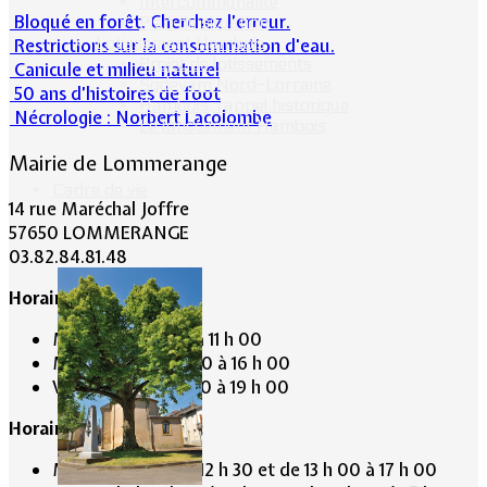
Intercommunalité
Bloqué en forêt. Cherchez l’erreur.
Plan de situation
Lotissement Hambois
Restrictions sur la consommation d'eau.
Projet de lotissements
Canicule et milieu naturel
Sodevam Nord-Lorraine
50 ans d’histoires de foot
Hambois, rappel historique
Nécrologie : Norbert Lacolombe
Le lotissement Hambois
Mairie de Lommerange
Cadre de vie
14 rue Maréchal Joffre
57650 LOMMERANGE
03.82.84.81.48
Horaire de la Mairie:
Mardi de 10 h 00 à 11 h 00
Mercredi de 14 h 00 à 16 h 00
Vendredi de 17 h 00 à 19 h 00
Horaire du Secrétariat :
Mardi de 9 h 30 à 12 h 30 et de 13 h 00 à 17 h 00