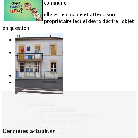
commune.
Vie Municipale
Elle est en mairie et attend son
propriétaire lequel devra décrire l’objet
en question.
Précédent
Suivant
Votre Mairie
Le mot du Maire
CR des conseils municipaux
Service administratif
Le Village
Dernières actualités
La salle communale