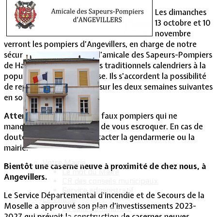
Les dimanches
Vie Municipale
13 octobre et 10
novembre
verront les pompiers d’Angevillers, en charge de notre
sécurité et en accord avec l'amicale des Sapeurs-Pompiers
de Hayange, proposer leurs traditionnels calendriers à la
population lommerangeoise. Ils s’accordent la possibilité
de repasser dans le village sur les deux semaines suivantes
en soirée.
Attention
aux imposteurs faux pompiers qui ne
manqueront pas d’essayer de vous escroquer. En cas de
doute, n’hésitez pas à contacter la gendarmerie ou la
mairie.
Votre Mairie
Bientôt une caserne neuve à proximité de chez nous, à
Le mot du Maire
Angevillers.
CR des conseils municipaux
Service administratif
Le Service Départemental d’Incendie et de Secours de la
Le Village
Moselle a approuvé son plan d’investissements 2023-
La salle communale
2027 qui prévoit la construction de casernes neuves.