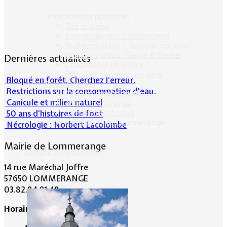
Informations pratiques
Bus scolaire
Environnement / Déchetterie
Numéros utiles - Services sociaux
Numéros utiles -Santé & Divers
Dernières actualités
Conciliateur de justice
TIPI : Télépaiement en ligne
Bloqué en forêt. Cherchez l’erreur.
Associations
Restrictions sur la consommation d'eau.
Anciens combattants
Canicule et milieu naturel
ASK Lommerange
50 ans d’histoires de foot
Conseil de fabrique
Football Club Lommerange
Nécrologie : Norbert Lacolombe
Mairie de Lommerange
Culture & Patrimoine
14 rue Maréchal Joffre
57650 LOMMERANGE
03.82.84.81.48
Horaire de la Mairie: