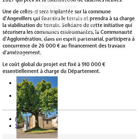
Intercommunalité
Plan de situation
Une de celles-ci sera implantée sur la commune
Lotissement Hambois
d’Angevillers qui fournira le terrain et prendra à sa charge
Projet de lotissements
Sodevam Nord-Lorraine
la viabilisation du terrain. Solidaire de cette initiative qui
Hambois, rappel historique
sécurisera les communes environnantes, la Communauté
Le lotissement Hambois
d’Agglomération, dans un esprit partenarial, participera à
concurrence de 26 000 € au financement des travaux
d’aménagement.
Cadre de vie
Le coût global du projet est fixé à 910 000 €
essentiellement à charge du Département.
Précédent
Suivant