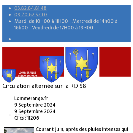
03.82.84.81.48
09.70.62.52.03
Mardi de 10H00 à 11H00 | Mercredi de 14h00 à
16h00 | Vendredi de 17H00 à 19H00
Circulation alternée sur la RD 58.
Lommerange.fr
9 Septembre 2024
9 Septembre 2024
Accueil
Clics : 11206
Courant juin, après des pluies intenses qui