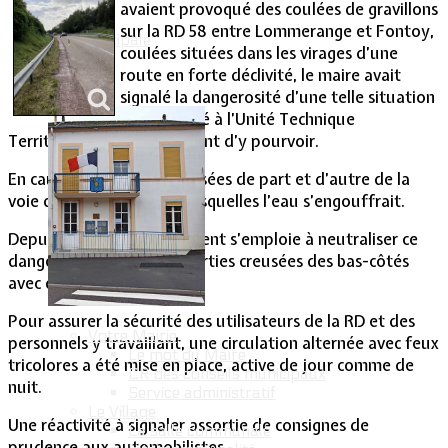
avaient provoqué des coulées de gravillons
sur la RD 58 entre Lommerange et Fontoy,
Vie Municipale
coulées situées dans les virages d’une
route en forte déclivité, le maire avait
signalé la dangerosité d’une telle situation
et demandé à l’Unité Technique
Territoriale du Département d’y pourvoir.
En cause, les ornières creusées de part et d’autre de la
voie de roulement dans lesquelles l’eau s’engouffrait.
Depuis jeudi, le Département s’emploie à neutraliser ce
danger en comblant les parties creusées des bas-côtés
avec du béton.
Pour assurer la sécurité des utilisateurs de la RD et des
Votre Mairie
personnels y travaillant, une circulation alternée avec feux
Le mot du Maire
tricolores a été mise en place, active de jour comme de
CR des conseils municipaux
nuit.
Service administratif
Le Village
Une réactivité à signaler assortie de consignes de
La salle communale
prudence aux automobilistes.