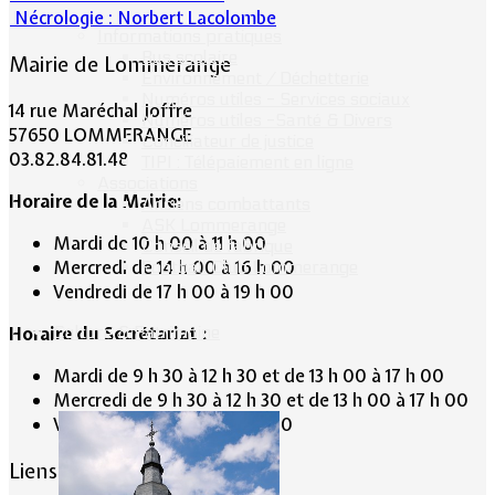
Nécrologie : Norbert Lacolombe
Informations pratiques
Bus scolaire
Mairie de Lommerange
Environnement / Déchetterie
Numéros utiles - Services sociaux
14 rue Maréchal Joffre
Numéros utiles -Santé & Divers
57650 LOMMERANGE
Conciliateur de justice
03.82.84.81.48
TIPI : Télépaiement en ligne
Associations
Horaire de la Mairie:
Anciens combattants
ASK Lommerange
Mardi de 10 h 00 à 11 h 00
Conseil de fabrique
Mercredi de 14 h 00 à 16 h 00
Football Club Lommerange
Vendredi de 17 h 00 à 19 h 00
Culture & Patrimoine
Horaire du Secrétariat :
Mardi de 9 h 30 à 12 h 30 et de 13 h 00 à 17 h 00
Mercredi de 9 h 30 à 12 h 30 et de 13 h 00 à 17 h 00
Vendredi de 13 h 00 à 19 h 00
Liens conseillés