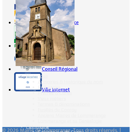
Portes de France
CG57
Conseil Régional
Historique
Armoiries & Historique du nom
Préhistoire
Ville Internet
Prêtres & Curés
Vieux métiers
Termes & dénominations
Fusillés du Conroy
Anciens Maires de Lommerange
Lommerange et sa Généalogie
Patrimoine
© 2026 Mairie de Lommerange. Tous droits réservés. |