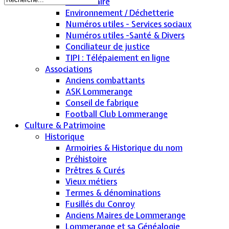
Bus scolaire
Environnement / Déchetterie
Numéros utiles - Services sociaux
Numéros utiles -Santé & Divers
Conciliateur de justice
TIPI : Télépaiement en ligne
Associations
Anciens combattants
ASK Lommerange
Conseil de fabrique
Football Club Lommerange
Culture & Patrimoine
Historique
Armoiries & Historique du nom
Préhistoire
Prêtres & Curés
Vieux métiers
Termes & dénominations
Fusillés du Conroy
Anciens Maires de Lommerange
Lommerange et sa Généalogie