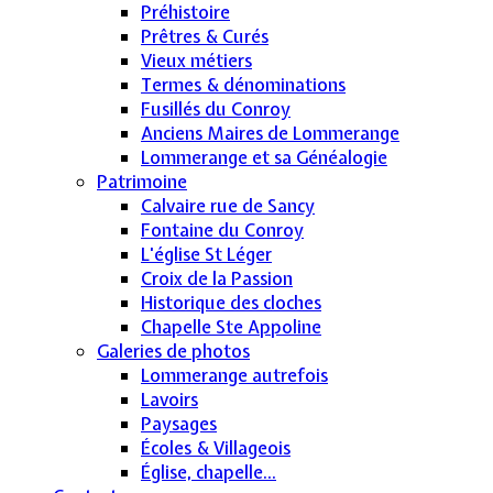
Préhistoire
Prêtres & Curés
Vieux métiers
Termes & dénominations
Fusillés du Conroy
Anciens Maires de Lommerange
Lommerange et sa Généalogie
Patrimoine
Calvaire rue de Sancy
Fontaine du Conroy
L'église St Léger
Croix de la Passion
Historique des cloches
Chapelle Ste Appoline
Galeries de photos
Lommerange autrefois
Lavoirs
Paysages
Écoles & Villageois
Église, chapelle...