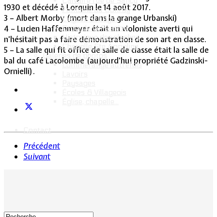
Calvaire rue de Sancy
1930 et décédé à Lorquin le 14 août 2017.
Fontaine du Conroy
3 – Albert Morby (mort dans la grange Urbanski)
L'église St Léger
Croix de la Passion
4 – Lucien Haffenmeyer était un violoniste averti qui
Historique des cloches
n’hésitait pas à faire démonstration de son art en classe.
Chapelle Ste Appoline
5 – La salle qui fit office de salle de classe était la salle de
Galeries de photos
bal du café Lacolombe (aujourd’hui propriété Gadzinski-
Lommerange autrefois
Ornielli).
Lavoirs
Paysages
Écoles & Villageois
Église, chapelle...
Contact
Précédent
Suivant