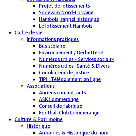
Projet de lotissements
Sodevam Nord-Lorraine
Hambois, rappel historique
Le lotissement Hambois
Cadre de vie
Informations pratiques
Bus scolaire
Environnement / Déchetterie
Numéros utiles - Services sociaux
Numéros utiles -Santé & Divers
Conciliateur de justice
TIPI : Télépaiement en ligne
Associations
Anciens combattants
ASK Lommerange
Conseil de fabrique
Football Club Lommerange
Culture & Patrimoine
Historique
Armoiries & Historique du nom