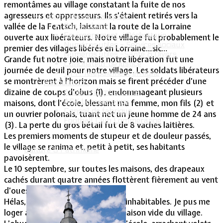
remontâmes au village constatant la fuite de nos
agresseurs et oppresseurs. Ils s’étaient retirés vers la
Informations pratiques
Bus scolaire
vallée de la Fentsch, laissant la route de la Lorraine
Environnement / Déchetterie
ouverte aux libérateurs. Notre village fut probablement le
Numéros utiles - Services sociaux
premier des villages libérés en Lorraine…sic…
Numéros utiles -Santé & Divers
Grande fut notre joie, mais notre libération fut une
Conciliateur de justice
journée de deuil pour notre village. Les soldats libérateurs
TIPI : Télépaiement en ligne
se montrèrent à l’horizon mais se firent précéder d’une
Associations
dizaine de coups d’obus (1), endommageant plusieurs
Anciens combattants
ASK Lommerange
maisons, dont l’école, blessant ma femme, mon fils (2) et
Conseil de fabrique
un ouvrier polonais, tuant net un jeune homme de 24 ans
Football Club Lommerange
(3). La perte du gros bétail fut de 8 vaches laitières.
Les premiers moments de stupeur et de douleur passés,
le village se ranima et, petit à petit, ses habitants
Culture & Patrimoine
pavoisèrent.
Le 10 septembre, sur toutes les maisons, des drapeaux
cachés durant quatre années flottèrent fièrement au vent
d’ouest…libérateur.
Hélas, l’école et la mairie étaient inhabitables. Je pus me
loger avec ma famille dans une maison vide du village.