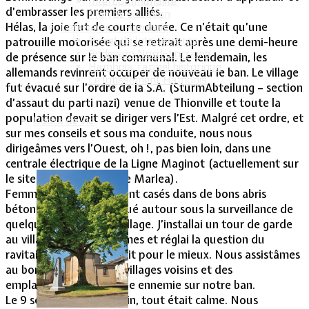
Intercommunalité
d’embrasser les premiers alliés.
Plan de situation
Hélas, la joie fut de courte durée. Ce n’était qu’une
Lotissement Hambois
Projet de lotissements
patrouille motorisée qui se retirait après une demi-heure
Sodevam Nord-Lorraine
de présence sur le ban communal. Le lendemain, les
Hambois, rappel historique
allemands revinrent occuper de nouveau le ban. Le village
Le lotissement Hambois
fut évacué sur l’ordre de la S.A. (SturmAbteilung – section
d’assaut du parti nazi) venue de Thionville et toute la
population devait se diriger vers l’Est. Malgré cet ordre, et
Cadre de vie
sur mes conseils et sous ma conduite, nous nous
dirigeâmes vers l’Ouest, oh !, pas bien loin, dans une
centrale électrique de la Ligne Maginot (actuellement sur
le site du Poney-Club de Marlea).
Femmes et enfants furent casés dans de bons abris
bétonnés, le bétail parqué autour sous la surveillance de
quelques vieillards du village. J’installai un tour de garde
au village pour les hommes et réglai la question du
ravitaillement. Tout allait pour le mieux. Nous assistâmes
au bombardement des villages voisins et des
emplacements d’artillerie ennemie sur notre ban.
Le 9 septembre, au matin, tout était calme. Nous