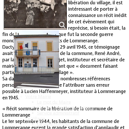
libération du village, il est
intéressant de porter à
Vie Municipale
connaissance un récit inédit
de cet évènement qui
reprécise, si besoin était, la
fin de cette période noire que fut la seconde guerre
mondiale pour les habitants de Lommerange.
Dactylographié et daté du 29 avril 1945, ce témoignage
avait été adressé au maire de la commune, René André,
par la famille d’Albert Goujet, instituteur et secrétaire de
mairie de 1946 à 1957, en tant que « document faisant
partie de la mémoire du village ».
Sa date de rédaction et de nombreuses références
personnelles permettent de l’attribuer sans erreur
possible à Lucien Haffenmeyer, instituteur à Lommerange
Votre Mairie
en 1945.
Le mot du Maire
CR des conseils municipaux
« Récit sommaire de la libération de la commune de
Service administratif
Lommerange
Le Village
Le 1er septembre 1944, les habitants de la commune de
La salle communale
Lommerange eurent la grande satisfaction d’applaudir et