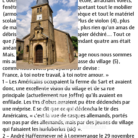
L’obus avait éclaté dans la salle d’école, arrachant volets,
fenêtres et mur de façade, déchiquetant tout le mobilier
(armoires, bancs, pupitre, bibliothèque et tout le matériel
scolaire communal et personnel. Plus de violon (4), plus
de machine à écrire, plus de livres, plus rien qu’un amas de
débris de bois et de pierres, du papier déchiré…. Tout ce
que j’avais pu sauver et cacher pendant quatre ans était
anéanti.
Mais, cela ne fait rien… Avec courage nous nous sommes
mis au travail dans une salle de classe du village (5),
comme nous avons pu, ayant pour devise :
France, à toi notre travail, à toi notre amour. »
Historique
1 – Les Américains occupaient la ferme du Sart et avaient
Armoiries & Historique du nom
donc, une excellente vision du village et de sa rue
Préhistoire
principale (actuellement rue Joffre) qu’ils avaient en
Prêtres & Curés
enfilade. Les tirs d’obus auraient pu être déclenchés par
Vieux métiers
une méprise. Il se dit que ce qui déclencha le tir des
Termes & dénominations
Fusillés du Conroy
Américains, « c’est la vue de casques allemands, portés
Anciens Maires de Lommerange
non pas par des allemands, mais par des jeunes du village
Lommerange et sa Généalogie
qui faisaient les hurluberlus (sic) ».
Patrimoine
2 – André Haffenmeyer né à Lommerange le 29 novembre