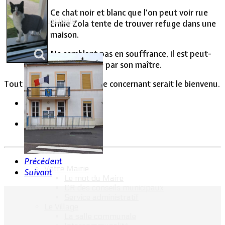
Ce chat noir et blanc que l’on peut voir rue
Vie Municipale
Emile Zola tente de trouver refuge dans une
maison.
Ne semblant pas en souffrance, il est peut-
être recherché par son maître.
Tout renseignement utile le concernant serait le bienvenu.
Précédent
Votre Mairie
Suivant
Le mot du Maire
CR des conseils municipaux
Service administratif
Le Village
La salle communale