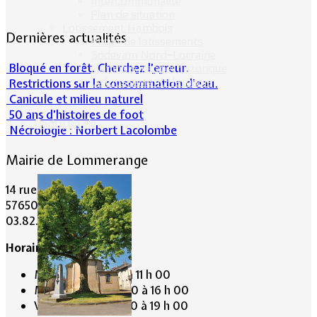
Intercommunalité
Plan de situation
Lotissement Hambois
Dernières actualités
Projet de lotissements
Sodevam Nord-Lorraine
Bloqué en forêt. Cherchez l’erreur.
Hambois, rappel historique
Le lotissement Hambois
Restrictions sur la consommation d'eau.
Canicule et milieu naturel
50 ans d’histoires de foot
Cadre de vie
Nécrologie : Norbert Lacolombe
Mairie de Lommerange
14 rue Maréchal Joffre
57650 LOMMERANGE
03.82.84.81.48
Horaire de la Mairie:
Mardi de 10 h 00 à 11 h 00
Mercredi de 14 h 00 à 16 h 00
Vendredi de 17 h 00 à 19 h 00