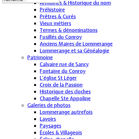
Armoiries & Historique du nom
Préhistoire
Prêtres & Curés
Vieux métiers
Termes & dénominations
Fusillés du Conroy
Anciens Maires de Lommerange
Lommerange et sa Généalogie
Patrimoine
Calvaire rue de Sancy
Fontaine du Conroy
L'église St Léger
Croix de la Passion
Historique des cloches
Chapelle Ste Appoline
Galeries de photos
Lommerange autrefois
Lavoirs
Paysages
Écoles & Villageois