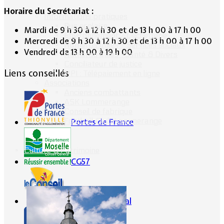
Horaire du Secrétariat :
Informations pratiques
Bus scolaire
Mardi de 9 h 30 à 12 h 30 et de 13 h 00 à 17 h 00
Environnement / Déchetterie
Mercredi de 9 h 30 à 12 h 30 et de 13 h 00 à 17 h 00
Numéros utiles - Services sociaux
Vendredi de 13 h 00 à 19 h 00
Numéros utiles -Santé & Divers
Conciliateur de justice
Liens conseillés
TIPI : Télépaiement en ligne
Associations
Anciens combattants
ASK Lommerange
Conseil de fabrique
Football Club Lommerange
Portes de France
Culture & Patrimoine
CG57
Conseil Régional