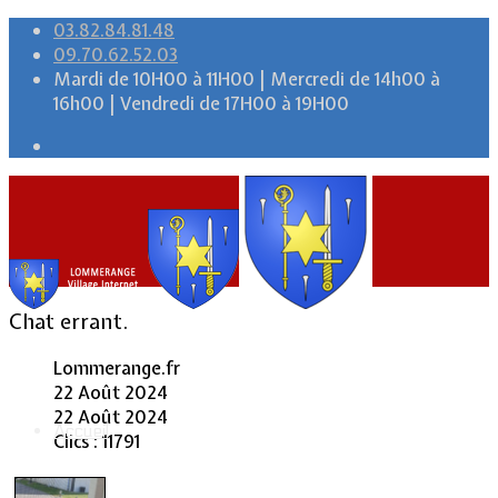
03.82.84.81.48
09.70.62.52.03
Mardi de 10H00 à 11H00 | Mercredi de 14h00 à
16h00 | Vendredi de 17H00 à 19H00
Chat errant.
Lommerange.fr
22 Août 2024
22 Août 2024
Accueil
Clics : 11791