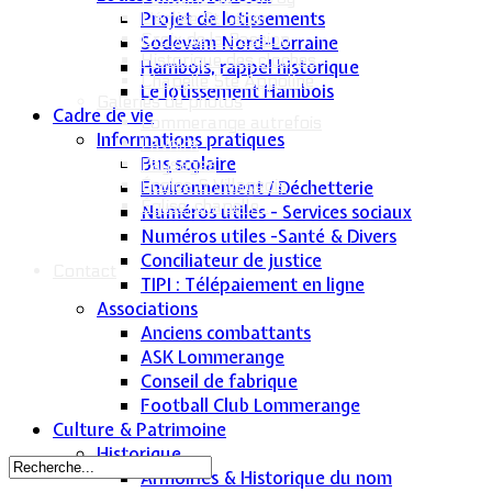
Projet de lotissements
L'église St Léger
Croix de la Passion
Sodevam Nord-Lorraine
Historique des cloches
Hambois, rappel historique
Chapelle Ste Appoline
Le lotissement Hambois
Galeries de photos
Cadre de vie
Lommerange autrefois
Informations pratiques
Lavoirs
Bus scolaire
Paysages
Écoles & Villageois
Environnement / Déchetterie
Église, chapelle...
Numéros utiles - Services sociaux
Numéros utiles -Santé & Divers
Conciliateur de justice
Contact
TIPI : Télépaiement en ligne
Associations
Anciens combattants
ASK Lommerange
Conseil de fabrique
Football Club Lommerange
Culture & Patrimoine
Historique
Armoiries & Historique du nom