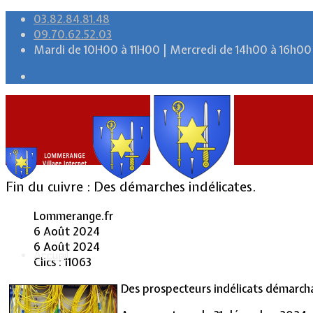
03.82.84.81.48
09.70.62.52.03
Mardi de 10H00 à 11H00 | Mercredi de 14h00 à 16h00
Fin du cuivre : Des démarches indélicates.
Lommerange.fr
6 Août 2024
6 Août 2024
Accueil
Clics : 11063
Des prospecteurs indélicats démarchan