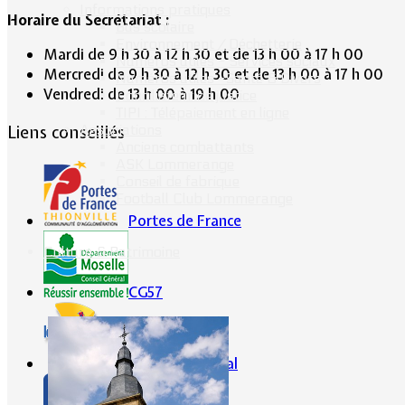
Informations pratiques
Horaire du Secrétariat :
Bus scolaire
Environnement / Déchetterie
Mardi de 9 h 30 à 12 h 30 et de 13 h 00 à 17 h 00
Numéros utiles - Services sociaux
Mercredi de 9 h 30 à 12 h 30 et de 13 h 00 à 17 h 00
Numéros utiles -Santé & Divers
Vendredi de 13 h 00 à 19 h 00
Conciliateur de justice
TIPI : Télépaiement en ligne
Associations
Liens conseillés
Anciens combattants
ASK Lommerange
Conseil de fabrique
Football Club Lommerange
Portes de France
Culture & Patrimoine
CG57
Conseil Régional