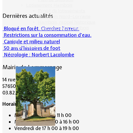
Lotissement Hambois
Projet de lotissements
Dernières actualités
Sodevam Nord-Lorraine
Hambois, rappel historique
Le lotissement Hambois
Bloqué en forêt. Cherchez l’erreur.
Restrictions sur la consommation d'eau.
Canicule et milieu naturel
Cadre de vie
50 ans d’histoires de foot
Nécrologie : Norbert Lacolombe
Mairie de Lommerange
14 rue Maréchal Joffre
57650 LOMMERANGE
03.82.84.81.48
Horaire de la Mairie:
Mardi de 10 h 00 à 11 h 00
Mercredi de 14 h 00 à 16 h 00
Vendredi de 17 h 00 à 19 h 00