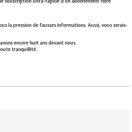
une souscription ultra-rapide d’un abonnement fibre
us la pression de fausses informations. Aussi, vous serais-
 avons encore huit ans devant nous.
ute tranquillité.