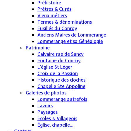
Préhistoire
Prêtres & Curés
Vieux métiers
Termes & dénominations
Fusillés du Conroy
Anciens Maires de Lommerange
Lommerange et sa Généalogie
Patrimoine
Calvaire rue de Sancy
Fontaine du Conroy
L'église St Léger
Croix de la Passion
Historique des cloches
Chapelle Ste Appoline
Galeries de photos
Lommerange autrefois
Lavoirs
Paysages
Écoles & Villageois
Église, chapelle...