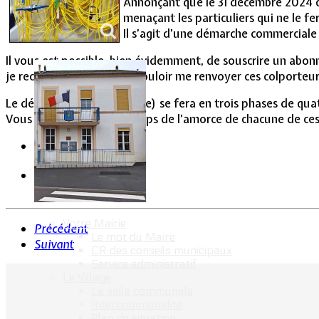
Annonçant que le 31 décembre 2024 co
Vie Municipale
menaçant les particuliers qui ne le fer
Il s’agit d’une démarche commerciale
Il vous est possible, bien évidemment, de souscrire un abon
je reconnaissant de bien vouloir me renvoyer ces colporteur
Le décuivrage (fin du cuivre) se fera en trois phases de qu
Vous serez informés à temps de l’amorce de chacune de ces 
Votre Mairie
Précédent
Le mot du Maire
Suivant
CR des conseils municipaux
Service administratif
Le Village
La salle communale
Intercommunalité
Plan de situation