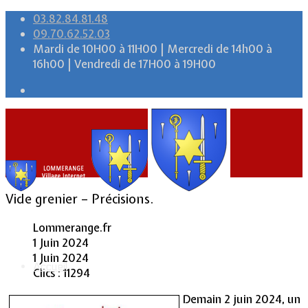
03.82.84.81.48
09.70.62.52.03
Mardi de 10H00 à 11H00 | Mercredi de 14h00 à
16h00 | Vendredi de 17H00 à 19H00
Vide grenier – Précisions.
Lommerange.fr
1 Juin 2024
1 Juin 2024
Accueil
Clics : 11294
Demain 2 juin 2024, un