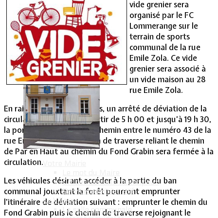
vide grenier sera
organisé par le FC
Vie Municipale
Lommerange sur le
terrain de sports
communal de la rue
Emile Zola. Ce vide
grenier sera associé à
un vide maison au 28
rue Emile Zola.
En raison de ces animations, un arrêté de déviation de la
circulation a été pris. A partir de 5 h 00 et jusqu’à 19 h 30,
la portion de route et de chemin entre le numéro 43 de la
rue Emile Zola et le chemin de traverse reliant le chemin
de Par en Haut au chemin du Fond Grabin sera fermée à la
circulation.
Votre Mairie
Le mot du Maire
Les véhicules désirant accéder à la partie du ban
CR des conseils municipaux
communal jouxtant la forêt pourront emprunter
Service administratif
Le Village
l’itinéraire de déviation suivant : emprunter le chemin du
La salle communale
Fond Grabin puis le chemin de traverse rejoignant le