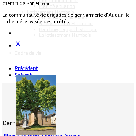
Intercommunalité
chemin de Par en Haut.
Plan de situation
Lotissement Hambois
La communauté de brigades de gendarmerie d’Audun-le-
Projet de lotissements
Tiche a été avisée des arrêtés
Sodevam Nord-Lorraine
Hambois, rappel historique
Le lotissement Hambois
Cadre de vie
Précédent
Suivant
Dernières actualités
Bloqué en forêt. Cherchez l’erreur.