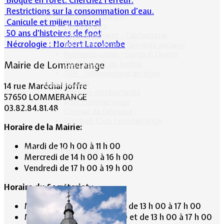
Restrictions sur la consommation d'eau.
Informations pratiques
Canicule et milieu naturel
Bus scolaire
50 ans d’histoires de foot
Environnement / Déchetterie
Nécrologie : Norbert Lacolombe
Numéros utiles - Services sociaux
Numéros utiles -Santé & Divers
Mairie de Lommerange
Conciliateur de justice
TIPI : Télépaiement en ligne
Associations
14 rue Maréchal Joffre
Anciens combattants
57650 LOMMERANGE
ASK Lommerange
03.82.84.81.48
Conseil de fabrique
Football Club Lommerange
Horaire de la Mairie:
Mardi de 10 h 00 à 11 h 00
Culture & Patrimoine
Mercredi de 14 h 00 à 16 h 00
Vendredi de 17 h 00 à 19 h 00
Horaire du Secrétariat :
Mardi de 9 h 30 à 12 h 30 et de 13 h 00 à 17 h 00
Mercredi de 9 h 30 à 12 h 30 et de 13 h 00 à 17 h 00