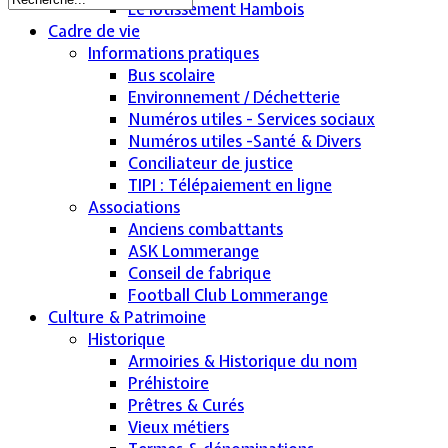
Le lotissement Hambois
Cadre de vie
Informations pratiques
Bus scolaire
Environnement / Déchetterie
Numéros utiles - Services sociaux
Numéros utiles -Santé & Divers
Conciliateur de justice
TIPI : Télépaiement en ligne
Associations
Anciens combattants
ASK Lommerange
Conseil de fabrique
Football Club Lommerange
Culture & Patrimoine
Historique
Armoiries & Historique du nom
Préhistoire
Prêtres & Curés
Vieux métiers