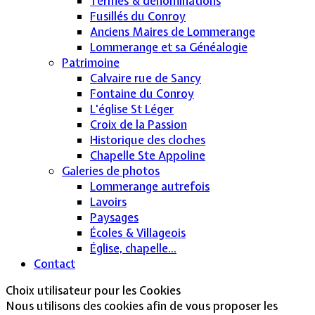
Termes & dénominations
Fusillés du Conroy
Anciens Maires de Lommerange
Lommerange et sa Généalogie
Patrimoine
Calvaire rue de Sancy
Fontaine du Conroy
L'église St Léger
Croix de la Passion
Historique des cloches
Chapelle Ste Appoline
Galeries de photos
Lommerange autrefois
Lavoirs
Paysages
Écoles & Villageois
Église, chapelle...
Contact
Choix utilisateur pour les Cookies
Nous utilisons des cookies afin de vous proposer les