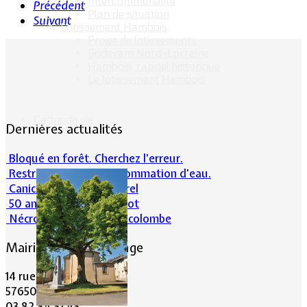
Intercommunalité
Précédent
Plan de situation
Suivant
Lotissement Hambois
Projet de lotissements
Sodevam Nord-Lorraine
Hambois, rappel historique
Le lotissement Hambois
Cadre de vie
Dernières actualités
Bloqué en forêt. Cherchez l’erreur.
Restrictions sur la consommation d'eau.
Canicule et milieu naturel
50 ans d’histoires de foot
Nécrologie : Norbert Lacolombe
Mairie de Lommerange
14 rue Maréchal Joffre
57650 LOMMERANGE
03.82.84.81.48