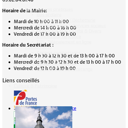
Informations pratiques
Horaire de la Mairie:
Bus scolaire
Environnement / Déchetterie
Mardi de 10 h 00 à 11 h 00
Numéros utiles - Services sociaux
Mercredi de 14 h 00 à 16 h 00
Numéros utiles -Santé & Divers
Vendredi de 17 h 00 à 19 h 00
Conciliateur de justice
TIPI : Télépaiement en ligne
Horaire du Secrétariat :
Associations
Anciens combattants
Mardi de 9 h 30 à 12 h 30 et de 13 h 00 à 17 h 00
ASK Lommerange
Mercredi de 9 h 30 à 12 h 30 et de 13 h 00 à 17 h 00
Conseil de fabrique
Vendredi de 13 h 00 à 19 h 00
Football Club Lommerange
Liens conseillés
Culture & Patrimoine
Portes de France