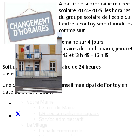
A partir de la prochaine rentrée
scolaire 2024-2025, les horaires
Vie Municipale
du groupe scolaire de l’école du
Centre à Fontoy seront modifiés
comme suit :
Semaine sur 4 jours,
Horaires du lundi, mardi, jeudi et
vendredi : 8 h 15 – 11h 45 et 13 h 45 – 16 h 15.
Soit un volume hebdomadaire de 24 heures
d’enseignement.
Une décision prise par le conseil municipal de Fontoy en
date du 08 avril 2024.
Votre Mairie
Le mot du Maire
CR des conseils municipaux
Service administratif
Le Village
La salle communale