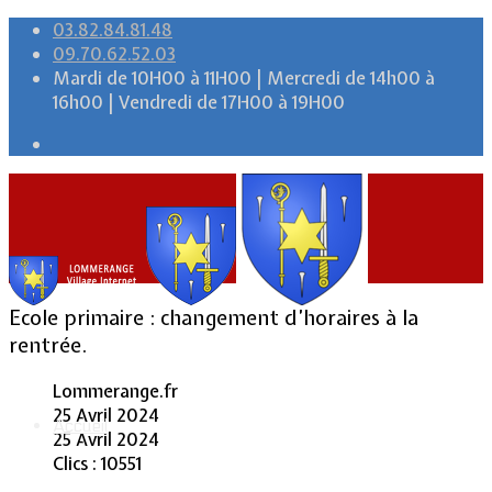
03.82.84.81.48
09.70.62.52.03
Mardi de 10H00 à 11H00 | Mercredi de 14h00 à
16h00 | Vendredi de 17H00 à 19H00
Ecole primaire : changement d’horaires à la
rentrée.
Lommerange.fr
25 Avril 2024
Accueil
25 Avril 2024
Clics : 10551