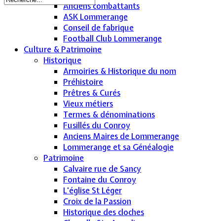
Anciens combattants
ASK Lommerange
Conseil de fabrique
Football Club Lommerange
Culture & Patrimoine
Historique
Armoiries & Historique du nom
Préhistoire
Prêtres & Curés
Vieux métiers
Termes & dénominations
Fusillés du Conroy
Anciens Maires de Lommerange
Lommerange et sa Généalogie
Patrimoine
Calvaire rue de Sancy
Fontaine du Conroy
L'église St Léger
Croix de la Passion
Historique des cloches