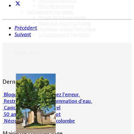
Intercommunalité
Plan de situation
Lotissement Hambois
Projet de lotissements
Sodevam Nord-Lorraine
Précédent
Hambois, rappel historique
Suivant
Le lotissement Hambois
Cadre de vie
Dernières actualités
Bloqué en forêt. Cherchez l’erreur.
Restrictions sur la consommation d'eau.
Canicule et milieu naturel
50 ans d’histoires de foot
Nécrologie : Norbert Lacolombe
Mairie de Lommerange