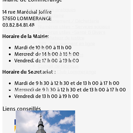
Informations pratiques
14 rue Maréchal Joffre
Bus scolaire
57650 LOMMERANGE
Environnement / Déchetterie
03.82.84.81.48
Numéros utiles - Services sociaux
Numéros utiles -Santé & Divers
Horaire de la Mairie:
Conciliateur de justice
TIPI : Télépaiement en ligne
Mardi de 10 h 00 à 11 h 00
Associations
Mercredi de 14 h 00 à 16 h 00
Anciens combattants
Vendredi de 17 h 00 à 19 h 00
ASK Lommerange
Conseil de fabrique
Horaire du Secrétariat :
Football Club Lommerange
Mardi de 9 h 30 à 12 h 30 et de 13 h 00 à 17 h 00
Culture & Patrimoine
Mercredi de 9 h 30 à 12 h 30 et de 13 h 00 à 17 h 00
Vendredi de 13 h 00 à 19 h 00
Liens conseillés