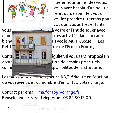
libérer pour un rendez-vous,
vous avez besoin d’un peu de
Vie Municipale
répit ou de souffler, vous
voulez prendre du temps pour
vous ou vos autres enfants,
vous souhaitez permettre à votre enfant de jouer avec
d’autres ou de lui proposer des activités dans un cadre
bienveillant, prenez contact avec le Multi-Accueil « Les
Petits de la Source » 26 b, rue de l’Ecole à Fontoy.
Contrairement à l’accueil régulier, il vous sera proposé un
accueil occasionnel en fonction de besoins ponctuels
connus à l’avance et des disponibilités de la structure.
Les tarifs vont de 0,47 €/heure à 3,71 €/heure en fonction
de vos revenus et du nombre d’enfants à votre charge.
Votre Mairie
Le mot du Maire
Contact par email :
ma.fontoy@orange.fr
.
CR des conseils municipaux
Renseignements par téléphone : 03 82 80 17 00.
Service administratif
Le Village
La salle communale