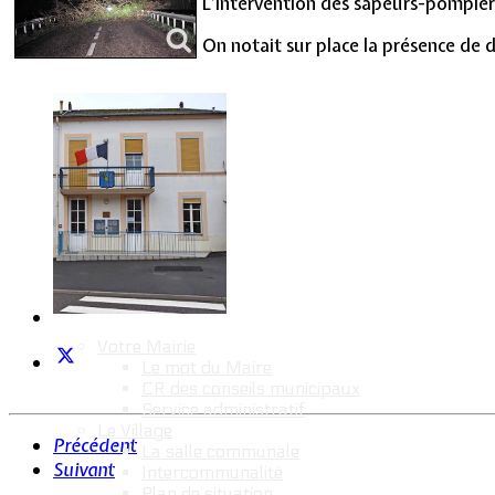
L’intervention des sapeurs-pompiers
Vie Municipale
On notait sur place la présence de
Votre Mairie
Le mot du Maire
CR des conseils municipaux
Service administratif
Le Village
Précédent
La salle communale
Suivant
Intercommunalité
Plan de situation