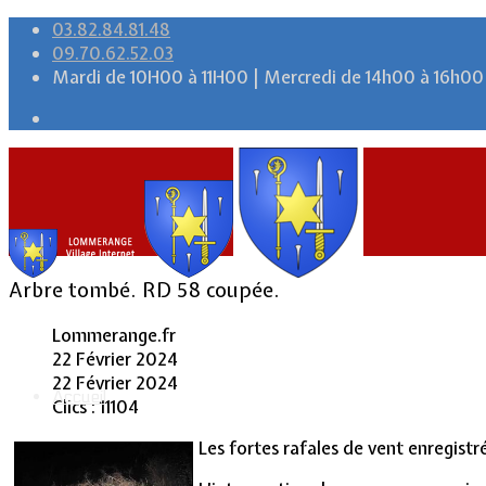
03.82.84.81.48
09.70.62.52.03
Mardi de 10H00 à 11H00 | Mercredi de 14h00 à 16h00
Arbre tombé. RD 58 coupée.
Lommerange.fr
22 Février 2024
22 Février 2024
Accueil
Clics : 11104
Les fortes rafales de vent enregistré