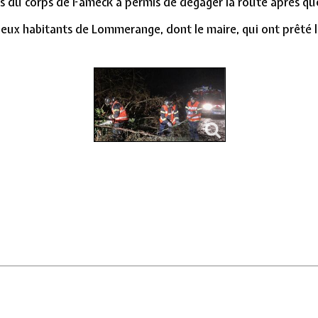
 du corps de Fameck a permis de dégager la route après que 
 deux habitants de Lommerange, dont le maire, qui ont prêté 