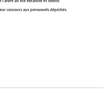
l’arbre ait été ébranché et débité.
leur concours aux personnels dépéchés.