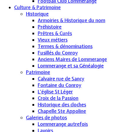
Football Club Lommerange
Culture & Patrimoine
Historique
Armoiries & Historique du nom
Préhistoire
Prêtres & Curés
Vieux métiers
Termes & dénominations
Fusillés du Conroy
Anciens Maires de Lommerange
Lommerange et sa Généalogie
Patrimoine
Calvaire rue de Sancy
Fontaine du Conroy
L'église St Léger
Croix de la Passion
Historique des cloches
Chapelle Ste Appoline
Galeries de photos
Lommerange autrefois
Lavoirs