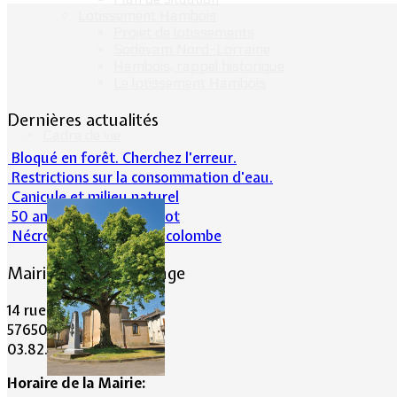
Lotissement Hambois
Projet de lotissements
Sodevam Nord-Lorraine
Hambois, rappel historique
Le lotissement Hambois
Dernières actualités
Cadre de vie
Bloqué en forêt. Cherchez l’erreur.
Restrictions sur la consommation d'eau.
Canicule et milieu naturel
50 ans d’histoires de foot
Nécrologie : Norbert Lacolombe
Mairie de Lommerange
14 rue Maréchal Joffre
57650 LOMMERANGE
03.82.84.81.48
Horaire de la Mairie: