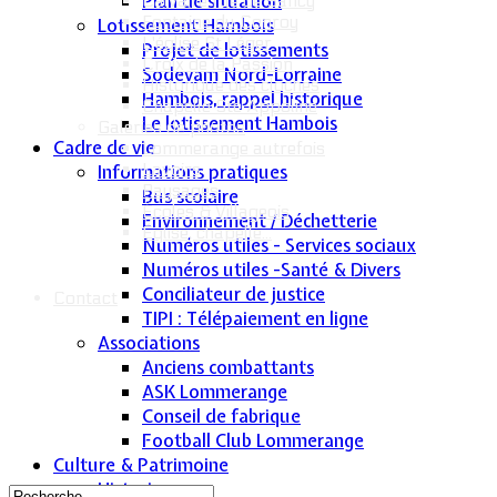
Plan de situation
Calvaire rue de Sancy
Fontaine du Conroy
Lotissement Hambois
L'église St Léger
Projet de lotissements
Croix de la Passion
Sodevam Nord-Lorraine
Historique des cloches
Hambois, rappel historique
Chapelle Ste Appoline
Le lotissement Hambois
Galeries de photos
Cadre de vie
Lommerange autrefois
Lavoirs
Informations pratiques
Paysages
Bus scolaire
Écoles & Villageois
Environnement / Déchetterie
Église, chapelle...
Numéros utiles - Services sociaux
Numéros utiles -Santé & Divers
Conciliateur de justice
Contact
TIPI : Télépaiement en ligne
Associations
Anciens combattants
ASK Lommerange
Conseil de fabrique
Football Club Lommerange
Culture & Patrimoine
Historique