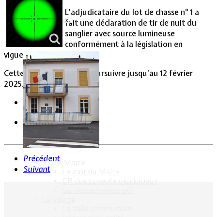
L’adjudicataire du lot de chasse n° 1 a
Vie Municipale
fait une déclaration de tir de nuit du
sanglier avec source lumineuse
conformément à la législation en
vigueur.
Cette action pourra se poursuivre jusqu’au 12 février
2025.
Précédent
Votre Mairie
Suivant
Le mot du Maire
CR des conseils municipaux
Service administratif
Le Village
La salle communale