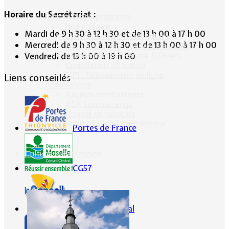
Horaire du Secrétariat :
Informations pratiques
Bus scolaire
Mardi de 9 h 30 à 12 h 30 et de 13 h 00 à 17 h 00
Environnement / Déchetterie
Mercredi de 9 h 30 à 12 h 30 et de 13 h 00 à 17 h 00
Numéros utiles - Services sociaux
Numéros utiles -Santé & Divers
Vendredi de 13 h 00 à 19 h 00
Conciliateur de justice
TIPI : Télépaiement en ligne
Liens conseillés
Associations
Anciens combattants
ASK Lommerange
Conseil de fabrique
Football Club Lommerange
Portes de France
Culture & Patrimoine
CG57
Conseil Régional