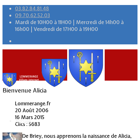
03.82.84.81.48
09.70.62.52.03
Mardi de 10H00 à 11H00 | Mercredi de 14h00 à
16h00 | Vendredi de 17H00 à 19H00
Bienvenue Alicia
Lommerange.fr
20 Août 2006
16 Mars 2015
Accueil
Clics : 5683
De Briey, nous apprenons la naissance de Alicia,