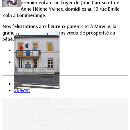
premier enfant au foyer de John Caruso et de
Anne Hélène Yvinec, domiciliés au 19 rue Emile
Vie Municipale
Zola à Lommerange.
Nos félicitations aux heureux parents et à Mireille, la
grand'mère d'Alicia. Tous nos vœux de prospérité au
bébé.
Précédent
Suivant
Votre Mairie
Le mot du Maire
CR des conseils municipaux
Service administratif
Le Village
La salle communale