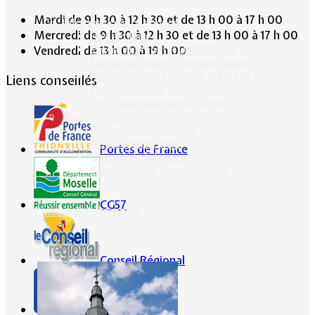
Mardi de 9 h 30 à 12 h 30 et de 13 h 00 à 17 h 00
Informations pratiques
Mercredi de 9 h 30 à 12 h 30 et de 13 h 00 à 17 h 00
Bus scolaire
Environnement / Déchetterie
Vendredi de 13 h 00 à 19 h 00
Numéros utiles - Services sociaux
Numéros utiles -Santé & Divers
Liens conseillés
Conciliateur de justice
TIPI : Télépaiement en ligne
Associations
Anciens combattants
ASK Lommerange
Portes de France
Conseil de fabrique
Football Club Lommerange
CG57
Culture & Patrimoine
Conseil Régional
Ville Internet