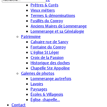
Prêtres & Curés
Vieux métiers
Termes & dénominations
Fusillés du Conroy
Anciens Maires de Lommerange
Lommerange et sa Généalogie
Patrimoine
Calvaire rue de Sancy
Fontaine du Conroy
L'église St Léger
Croix de la Passion
Historique des cloches
Chapelle Ste Appoline
Galeries de photos
Lommerange autrefois
Lavoirs
Paysages
Écoles & Villageois
Église, chapelle...
Contact