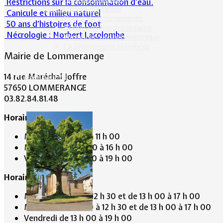
Restrictions sur la consommation d'eau.
Lotissement Hambois
Canicule et milieu naturel
Projet de lotissements
50 ans d’histoires de foot
Sodevam Nord-Lorraine
Nécrologie : Norbert Lacolombe
Hambois, rappel historique
Le lotissement Hambois
Mairie de Lommerange
Cadre de vie
14 rue Maréchal Joffre
57650 LOMMERANGE
03.82.84.81.48
Horaire de la Mairie:
Mardi de 10 h 00 à 11 h 00
Mercredi de 14 h 00 à 16 h 00
Vendredi de 17 h 00 à 19 h 00
Horaire du Secrétariat :
Mardi de 9 h 30 à 12 h 30 et de 13 h 00 à 17 h 00
Mercredi de 9 h 30 à 12 h 30 et de 13 h 00 à 17 h 00
Vendredi de 13 h 00 à 19 h 00