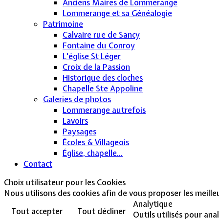
Anciens Maires de Lommerange
Lommerange et sa Généalogie
Patrimoine
Calvaire rue de Sancy
Fontaine du Conroy
L'église St Léger
Croix de la Passion
Historique des cloches
Chapelle Ste Appoline
Galeries de photos
Lommerange autrefois
Lavoirs
Paysages
Écoles & Villageois
Église, chapelle...
Contact
Choix utilisateur pour les Cookies
Nous utilisons des cookies afin de vous proposer les meilleur
Analytique
Tout accepter
Tout décliner
Outils utilisés pour ana