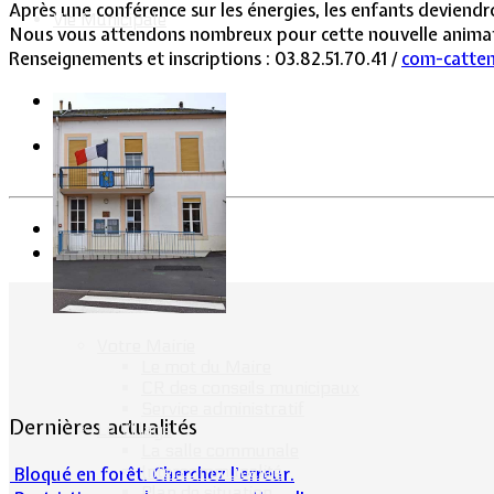
Après une conférence sur les énergies, les enfants deviendr
Vie Municipale
Nous vous attendons nombreux pour cette nouvelle animat
Renseignements et inscriptions : 03.82.51.70.41 /
com-catte
Précédent
Suivant
Votre Mairie
Le mot du Maire
CR des conseils municipaux
Service administratif
Dernières actualités
Le Village
La salle communale
Intercommunalité
Bloqué en forêt. Cherchez l’erreur.
Plan de situation