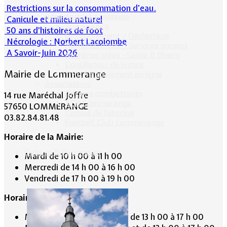
Restrictions sur la consommation d'eau.
Informations pratiques
Canicule et milieu naturel
Bus scolaire
50 ans d’histoires de foot
Environnement / Déchetterie
Nécrologie : Norbert Lacolombe
Numéros utiles - Services sociaux
A Savoir-Juin 2026
Numéros utiles -Santé & Divers
Conciliateur de justice
Mairie de Lommerange
TIPI : Télépaiement en ligne
Associations
Anciens combattants
14 rue Maréchal Joffre
ASK Lommerange
57650 LOMMERANGE
Conseil de fabrique
03.82.84.81.48
Football Club Lommerange
Horaire de la Mairie:
Culture & Patrimoine
Mardi de 10 h 00 à 11 h 00
Mercredi de 14 h 00 à 16 h 00
Vendredi de 17 h 00 à 19 h 00
Horaire du Secrétariat :
Mardi de 9 h 30 à 12 h 30 et de 13 h 00 à 17 h 00