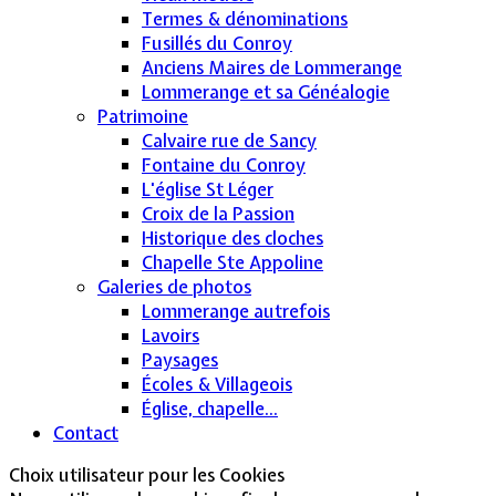
Termes & dénominations
Fusillés du Conroy
Anciens Maires de Lommerange
Lommerange et sa Généalogie
Patrimoine
Calvaire rue de Sancy
Fontaine du Conroy
L'église St Léger
Croix de la Passion
Historique des cloches
Chapelle Ste Appoline
Galeries de photos
Lommerange autrefois
Lavoirs
Paysages
Écoles & Villageois
Église, chapelle...
Contact
Choix utilisateur pour les Cookies