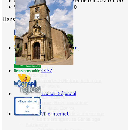
Mercredi de 9 h 30 à 12 h 30 et de 13 h 00 à 17 h 00
Vendredi de 13 h 00 à 19 h 00
Liens conseillés
Portes de France
CG57
Historique
Armoiries & Historique du nom
Préhistoire
Prêtres & Curés
Conseil Régional
Vieux métiers
Termes & dénominations
Fusillés du Conroy
Ville Internet
Anciens Maires de Lommerange
Lommerange et sa Généalogie
Patrimoine