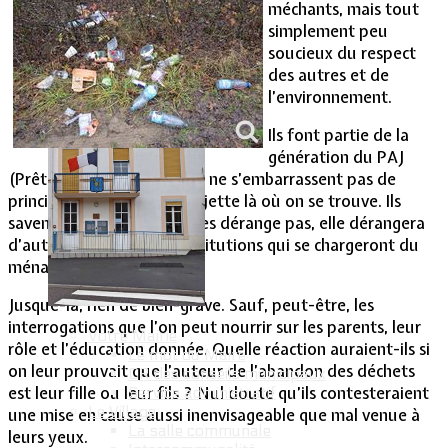
méchants, mais tout
simplement peu
Vie Municipale
soucieux du respect
des autres et de
l’environnement.
Ils font partie de la
génération du PAJ
(Prêt à jeter) et, à ce titre, ne s’embarrassent pas de
principes. Ce qui a servi se jette là où on se trouve. Ils
savent que si la saleté ne les dérange pas, elle dérangera
d’autres personnes ou institutions qui se chargeront du
ménage.
Jusque-là, rien de bien-grave. Sauf, peut-être, les
interrogations que l’on peut nourrir sur les parents, leur
Votre Mairie
rôle et l’éducation donnée. Quelle réaction auraient-ils si
Le mot du Maire
on leur prouvait que l’auteur de l’abandon des déchets
CR des conseils municipaux
est leur fille ou leur fils ? Nul doute qu’ils contesteraient
Service administratif
Le Village
une mise en cause aussi inenvisageable que mal venue à
La salle communale
leurs yeux.