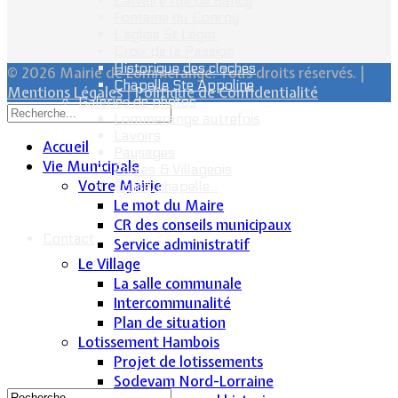
Calvaire rue de Sancy
Fontaine du Conroy
L'église St Léger
Croix de la Passion
Historique des cloches
© 2026 Mairie de Lommerange. Tous droits réservés. |
Chapelle Ste Appoline
Mentions Légales
|
Politique de Confidentialité
Galeries de photos
Lommerange autrefois
Lavoirs
Accueil
Paysages
Vie Municipale
Écoles & Villageois
Votre Mairie
Église, chapelle...
Le mot du Maire
CR des conseils municipaux
Contact
Service administratif
Le Village
La salle communale
Intercommunalité
Plan de situation
Lotissement Hambois
Projet de lotissements
Sodevam Nord-Lorraine