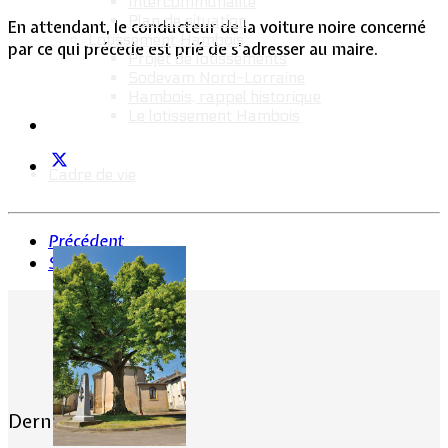
Intercommunalité
Plan de situation
En attendant, le conducteur de la voiture noire concerné
Lotissement Hambois
par ce qui précède est prié de s’adresser au maire.
Projet de lotissements
Sodevam Nord-Lorraine
Hambois, rappel historique
Le lotissement Hambois
Cadre de vie
Précédent
Suivant
Dernières actualités