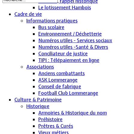
Hambois, rappel historique
Le lotissement Hambois
Cadre de vie
Informations pratiques
Bus scolaire
Environnement / Déchetterie
Numéros utiles - Services sociaux
Numéros utiles -Santé & Divers
Conciliateur de justice
TIPI : Télépaiement en ligne
Associations
Anciens combattants
ASK Lommerange
Conseil de fabrique
Football Club Lommerange
Culture & Patrimoine
Historique
Armoiries & Historique du nom
Préhistoire
Prêtres & Curés
Vieux métiers