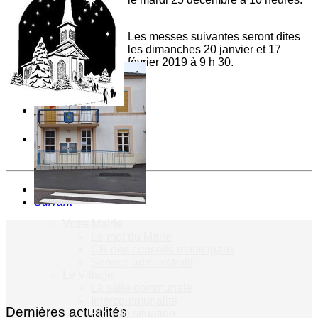
Vie Municipale
Les messes suivantes seront dites
les dimanches 20 janvier et 17
février 2019 à 9 h 30.
Précédent
Suivant
Votre Mairie
Le mot du Maire
CR des conseils municipaux
Service administratif
Le Village
La salle communale
Intercommunalité
Dernières actualités
Plan de situation