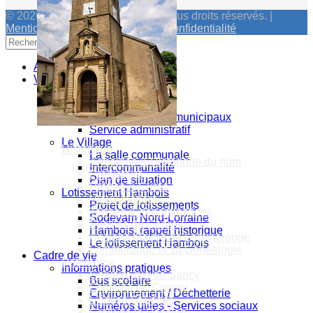
© 2026 Mairie de Lommerange. Tous droits réservés. |
Mentions Légales
|
Politique de Confidentialité
Accueil
Vie Municipale
Votre Mairie
Le mot du Maire
CR des conseils municipaux
Service administratif
Le Village
Historique
La salle communale
Armoiries & Historique du nom
Intercommunalité
Préhistoire
Plan de situation
Prêtres & Curés
Lotissement Hambois
Vieux métiers
Projet de lotissements
Termes & dénominations
Sodevam Nord-Lorraine
Fusillés du Conroy
Hambois, rappel historique
Anciens Maires de Lommerange
Le lotissement Hambois
Lommerange et sa Généalogie
Cadre de vie
Patrimoine
Informations pratiques
Calvaire rue de Sancy
Bus scolaire
Fontaine du Conroy
Environnement / Déchetterie
L'église St Léger
Numéros utiles - Services sociaux
Croix de la Passion