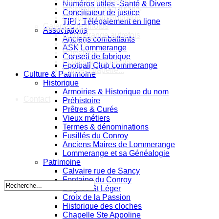
Numéros utiles -Santé & Divers
Historique des cloches
Conciliateur de justice
Chapelle Ste Appoline
TIPI : Télépaiement en ligne
Galeries de photos
Associations
Lommerange autrefois
Anciens combattants
Lavoirs
ASK Lommerange
Paysages
Conseil de fabrique
Écoles & Villageois
Football Club Lommerange
Église, chapelle...
Culture & Patrimoine
Historique
Armoiries & Historique du nom
Contact
Préhistoire
Prêtres & Curés
Vieux métiers
Termes & dénominations
Fusillés du Conroy
Anciens Maires de Lommerange
Lommerange et sa Généalogie
Patrimoine
Calvaire rue de Sancy
Fontaine du Conroy
L'église St Léger
Croix de la Passion
Historique des cloches
Chapelle Ste Appoline