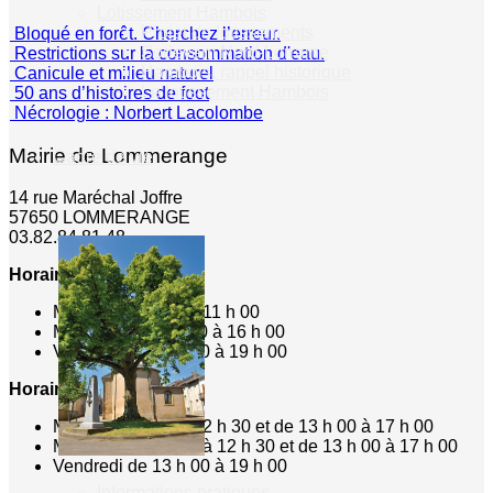
Lotissement Hambois
Projet de lotissements
Bloqué en forêt. Cherchez l’erreur.
Sodevam Nord-Lorraine
Restrictions sur la consommation d'eau.
Hambois, rappel historique
Canicule et milieu naturel
Le lotissement Hambois
50 ans d’histoires de foot
Nécrologie : Norbert Lacolombe
Mairie de Lommerange
Cadre de vie
14 rue Maréchal Joffre
57650 LOMMERANGE
03.82.84.81.48
Horaire de la Mairie:
Mardi de 10 h 00 à 11 h 00
Mercredi de 14 h 00 à 16 h 00
Vendredi de 17 h 00 à 19 h 00
Horaire du Secrétariat :
Mardi de 9 h 30 à 12 h 30 et de 13 h 00 à 17 h 00
Mercredi de 9 h 30 à 12 h 30 et de 13 h 00 à 17 h 00
Vendredi de 13 h 00 à 19 h 00
Informations pratiques