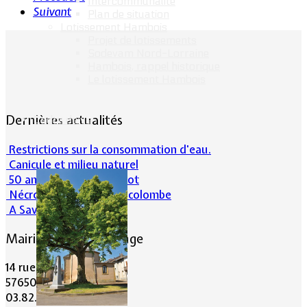
Intercommunalité
Suivant
Plan de situation
Lotissement Hambois
Projet de lotissements
Sodevam Nord-Lorraine
Hambois, rappel historique
Le lotissement Hambois
Dernières actualités
Cadre de vie
Restrictions sur la consommation d'eau.
Canicule et milieu naturel
50 ans d’histoires de foot
Nécrologie : Norbert Lacolombe
A Savoir-Juin 2026
Mairie de Lommerange
14 rue Maréchal Joffre
57650 LOMMERANGE
03.82.84.81.48