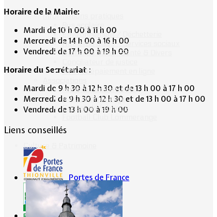
Horaire de la Mairie:
Informations pratiques
Bus scolaire
Mardi de 10 h 00 à 11 h 00
Environnement / Déchetterie
Mercredi de 14 h 00 à 16 h 00
Numéros utiles - Services sociaux
Vendredi de 17 h 00 à 19 h 00
Numéros utiles -Santé & Divers
Conciliateur de justice
Horaire du Secrétariat :
TIPI : Télépaiement en ligne
Associations
Mardi de 9 h 30 à 12 h 30 et de 13 h 00 à 17 h 00
Anciens combattants
Mercredi de 9 h 30 à 12 h 30 et de 13 h 00 à 17 h 00
ASK Lommerange
Conseil de fabrique
Vendredi de 13 h 00 à 19 h 00
Football Club Lommerange
Liens conseillés
Culture & Patrimoine
Portes de France
CG57