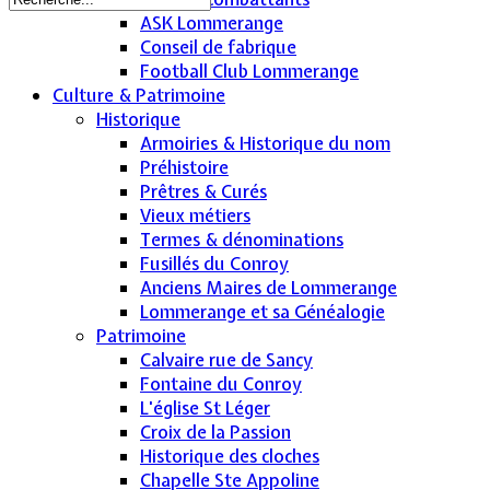
ASK Lommerange
Conseil de fabrique
Football Club Lommerange
Culture & Patrimoine
Historique
Armoiries & Historique du nom
Préhistoire
Prêtres & Curés
Vieux métiers
Termes & dénominations
Fusillés du Conroy
Anciens Maires de Lommerange
Lommerange et sa Généalogie
Patrimoine
Calvaire rue de Sancy
Fontaine du Conroy
L'église St Léger
Croix de la Passion
Historique des cloches
Chapelle Ste Appoline