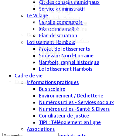
Calvaire rue de Sancy
CR des conseils municipaux
Fontaine du Conroy
Service administratif
L'église St Léger
Le Village
Croix de la Passion
La salle communale
Historique des cloches
Intercommunalité
Chapelle Ste Appoline
Galeries de photos
Plan de situation
Lommerange autrefois
Lotissement Hambois
Lavoirs
Projet de lotissements
Paysages
Sodevam Nord-Lorraine
Écoles & Villageois
Hambois, rappel historique
Église, chapelle...
Le lotissement Hambois
Cadre de vie
Contact
Informations pratiques
Bus scolaire
Environnement / Déchetterie
Numéros utiles - Services sociaux
Numéros utiles -Santé & Divers
Conciliateur de justice
TIPI : Télépaiement en ligne
Associations
Anciens combattants