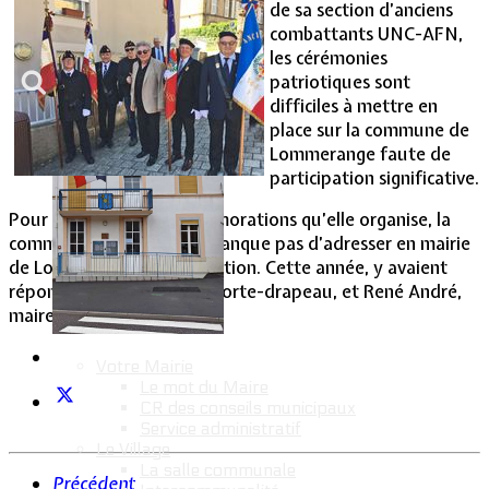
de sa section d’anciens
combattants UNC-AFN,
Vie Municipale
les cérémonies
patriotiques sont
difficiles à mettre en
place sur la commune de
Lommerange faute de
participation significative.
Pour chacune des commémorations qu’elle organise, la
commune de Fontoy ne manque pas d’adresser en mairie
de Lommerange une invitation. Cette année, y avaient
répondu Patrick Compe, porte-drapeau, et René André,
maire de la commune.
Votre Mairie
Le mot du Maire
CR des conseils municipaux
Service administratif
Le Village
La salle communale
Précédent