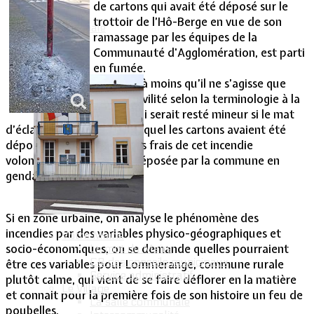
de cartons qui avait été déposé sur le
trottoir de l’Hô-Berge en vue de son
Vie Municipale
ramassage par les équipes de la
Communauté d'Agglomération, est parti
en fumée.
Un délit (à moins qu’il ne s’agisse que
d’une incivilité selon la terminologie à la
mode) qui serait resté mineur si le mat
d’éclairage public contre lequel les cartons avaient été
déposés n’avait pas fait les frais de cet incendie
volontaire. Plainte a été déposée par la commune en
gendarmerie de Fontoy.
Si en zone urbaine, on analyse le phénomène des
incendies par des variables physico-géographiques et
Votre Mairie
socio-économiques, on se demande quelles pourraient
Le mot du Maire
CR des conseils municipaux
être ces variables pour Lommerange, commune rurale
Service administratif
plutôt calme, qui vient de se faire déflorer en la matière
Le Village
et connait pour la première fois de son histoire un feu de
La salle communale
poubelles.