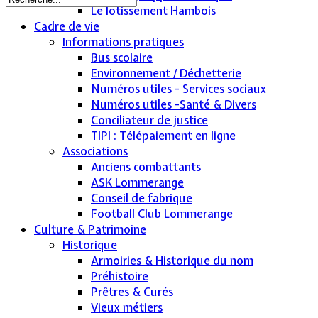
Le lotissement Hambois
Cadre de vie
Informations pratiques
Bus scolaire
Environnement / Déchetterie
Numéros utiles - Services sociaux
Numéros utiles -Santé & Divers
Conciliateur de justice
TIPI : Télépaiement en ligne
Associations
Anciens combattants
ASK Lommerange
Conseil de fabrique
Football Club Lommerange
Culture & Patrimoine
Historique
Armoiries & Historique du nom
Préhistoire
Prêtres & Curés
Vieux métiers