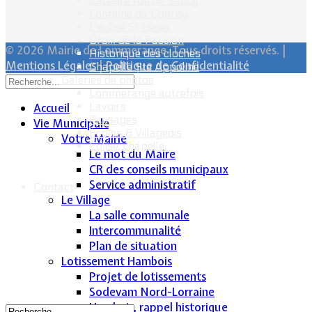
Calvaire rue de Sancy
Fontaine du Conroy
L'église St Léger
Croix de la Passion
© 2026 Mairie de Lommerange. Tous droits réservés. |
Historique des cloches
Mentions Légales
|
Politique de Confidentialité
Chapelle Ste Appoline
Galeries de photos
Lommerange autrefois
Lavoirs
Accueil
Paysages
Vie Municipale
Écoles & Villageois
Votre Mairie
Église, chapelle...
Le mot du Maire
CR des conseils municipaux
Service administratif
Contact
Le Village
La salle communale
Intercommunalité
Plan de situation
Lotissement Hambois
Projet de lotissements
Sodevam Nord-Lorraine
Hambois, rappel historique