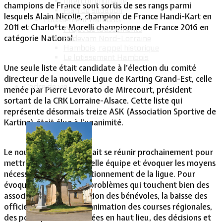
Intercommunalité
champions de France sont sortis de ses rangs parmi
Plan de situation
lesquels Alain Nicolle, champion de France Handi-Kart en
Lotissement Hambois
2011 et Charlotte Morelli championne de France 2016 en
Projet de lotissements
catégorie National.
Sodevam Nord-Lorraine
Hambois, rappel historique
Le lotissement Hambois
Une seule liste était candidate à l’élection du comité
directeur de la nouvelle Ligue de Karting Grand-Est, celle
Cadre de vie
menée par Pierre Levorato de Mirecourt, président
sortant de la CRK Lorraine-Alsace. Cette liste qui
représente désormais treize ASK (Association Sportive de
Karting) était élue à l’unanimité.
Le nouveau comité devrait se réunir prochainement pour
mettre en place la nouvelle équipe et évoquer les moyens
nécessaires au bon fonctionnement de la ligue. Pour
évoquer également les problèmes qui touchent bien des
associations : la raréfaction des bénévoles, la baisse des
officiels nécessaires à l’animation des courses régionales,
des politiques déterminées en haut lieu, des décisions et