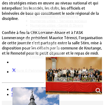
des stratégies mises en œuvre au niveau national et qui
Informations pratiques
interpellent les licenciés, les clubs, les officiels et
Bus scolaire
bénévoles de base qui constituent le socle régional de la
Environnement / Déchetterie
discipline.
Numéros utiles - Services sociaux
Numéros utiles -Santé & Divers
Conciliateur de justice
Confiée à feu la CRK Lorraine-Alsace et à l’ASK
TIPI : Télépaiement en ligne
Lommerange du président Maurice Térenzi, l’organisation
Associations
de cette journée s’est partagée entre la salle Stirn, mise à
Anciens combattants
ASK Lommerange
disposition pour les débats par la commune de Knutange,
Conseil de fabrique
et le Remotel pour le petit déjeuner et le repas de midi.
Football Club Lommerange
Culture & Patrimoine
Précédent
Suivant