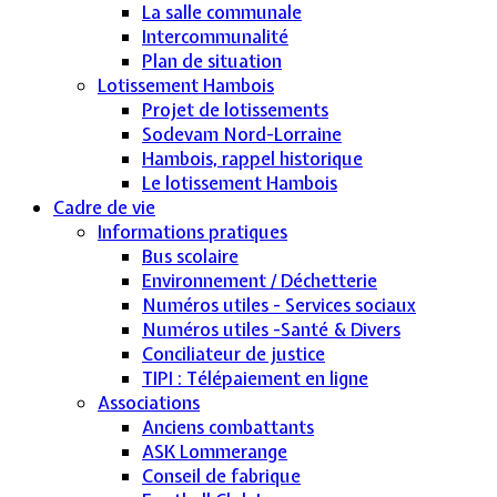
La salle communale
Intercommunalité
Plan de situation
Lotissement Hambois
Projet de lotissements
Sodevam Nord-Lorraine
Hambois, rappel historique
Le lotissement Hambois
Cadre de vie
Informations pratiques
Bus scolaire
Environnement / Déchetterie
Numéros utiles - Services sociaux
Numéros utiles -Santé & Divers
Conciliateur de justice
TIPI : Télépaiement en ligne
Associations
Anciens combattants
ASK Lommerange
Conseil de fabrique