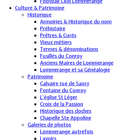
Football Club Lommerange
Culture & Patrimoine
Historique
Armoiries & Historique du nom
Préhistoire
Prêtres & Curés
Vieux métiers
Termes & dénominations
Fusillés du Conroy
Anciens Maires de Lommerange
Lommerange et sa Généalogie
Patrimoine
Calvaire rue de Sancy
Fontaine du Conroy
L'église St Léger
Croix de la Passion
Historique des cloches
Chapelle Ste Appoline
Galeries de photos
Lommerange autrefois
Lavoirs