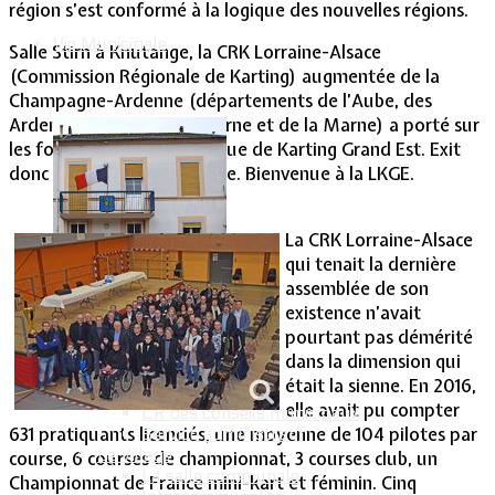
région s’est conformé à la logique des nouvelles régions.
Vie Municipale
Salle Stirn à Knutange, la CRK Lorraine-Alsace
(Commission Régionale de Karting) augmentée de la
Champagne-Ardenne (départements de l’Aube, des
Ardennes, de la Haute-Marne et de la Marne) a porté sur
les fonts baptismaux la Ligue de Karting Grand Est. Exit
donc la CRK Lorraine-Alsace. Bienvenue à la LKGE.
La CRK Lorraine-Alsace
qui tenait la dernière
assemblée de son
existence n’avait
pourtant pas démérité
dans la dimension qui
Votre Mairie
était la sienne. En 2016,
Le mot du Maire
elle avait pu compter
CR des conseils municipaux
631 pratiquants licenciés, une moyenne de 104 pilotes par
Service administratif
Le Village
course, 6 courses de championnat, 3 courses club, un
La salle communale
Championnat de France mini-kart et féminin. Cinq